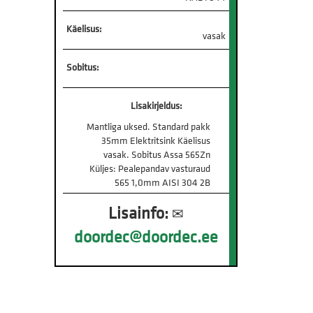
Käelisus:
vasak
Sobitus:
Lisakirjeldus:
Mantliga uksed. Standard pakk
35mm Elektritsink Käelisus
vasak. Sobitus Assa 565Zn
Küljes: Pealepandav vasturaud
565 1,0mm AISI 304 2B
Lisainfo:
✉
doordec@doordec.ee