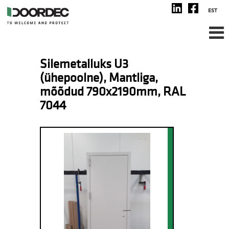
Warehouse ID: U250473-100
EST
Silemetalluks U3
(ühepoolne), Mantliga,
mõõdud 790x2190mm, RAL
7044