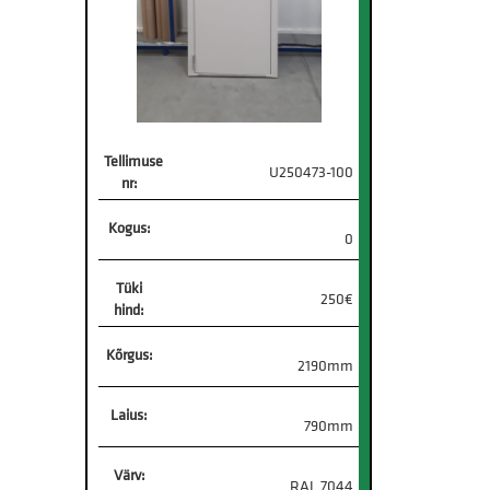
Tellimuse
U250473-100
nr:
Kogus:
0
Tüki
250€
hind:
Kõrgus:
2190mm
Laius:
790mm
Värv:
RAL 7044